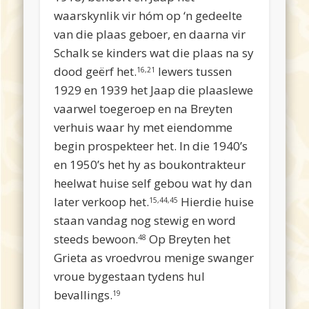
waarskynlik vir hóm op ‘n gedeelte
van die plaas geboer, en daarna vir
Schalk se kinders wat die plaas na sy
dood geërf het.
Iewers tussen
16,21
1929 en 1939 het Jaap die plaaslewe
vaarwel toegeroep en na Breyten
verhuis waar hy met eiendomme
begin prospekteer het. In die 1940’s
en 1950’s het hy as boukontrakteur
heelwat huise self gebou wat hy dan
later verkoop het.
Hierdie huise
15,44,45
staan vandag nog stewig en word
steeds bewoon.
Op Breyten het
48
Grieta as vroedvrou menige swanger
vroue bygestaan tydens hul
bevallings.
19