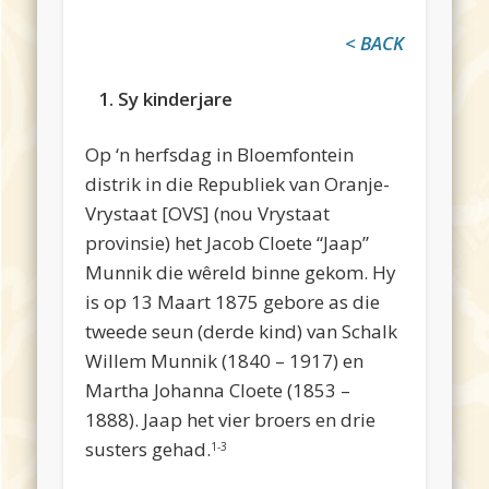
< BACK
1. Sy kinderjare
Op ‘n herfsdag in Bloemfontein
distrik in die Republiek van Oranje-
Vrystaat [OVS] (nou Vrystaat
provinsie) het Jacob Cloete “Jaap”
Munnik die wêreld binne gekom. Hy
is op 13 Maart 1875 gebore as die
tweede seun (derde kind) van Schalk
Willem Munnik (1840 – 1917) en
Martha Johanna Cloete (1853 –
1888). Jaap het vier broers en drie
susters gehad.
1-3