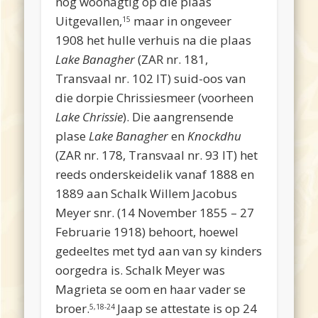
nog woonagtig op die plaas
Uitgevallen,
maar in ongeveer
15
1908 het hulle verhuis na die plaas
Lake Banagher
(ZAR nr. 181,
Transvaal nr. 102 IT) suid-oos van
die dorpie Chrissiesmeer (voorheen
Lake Chrissie
). Die aangrensende
plase
Lake Banagher
en
Knockdhu
(ZAR nr. 178, Transvaal nr. 93 IT) het
reeds onderskeidelik vanaf 1888 en
1889 aan Schalk Willem Jacobus
Meyer snr. (14 November 1855 – 27
Februarie 1918) behoort, hoewel
gedeeltes met tyd aan van sy kinders
oorgedra is. Schalk Meyer was
Magrieta se oom en haar vader se
broer.
Jaap se attestate is op 24
5,18-24