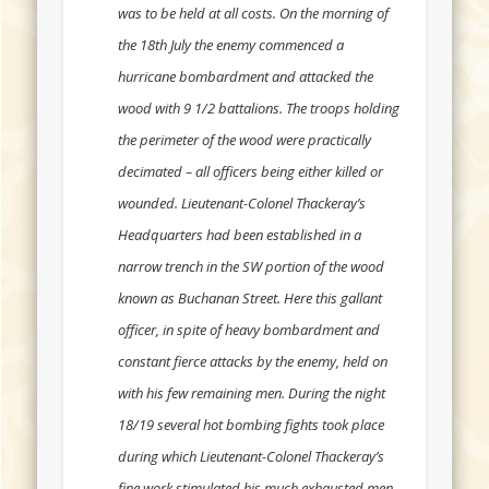
was to be held at all costs. On the morning of
the 18th July the enemy commenced a
hurricane bombardment and attacked the
wood with 9 1/2 battalions. The troops holding
the perimeter of the wood were practically
decimated – all officers being either killed or
wounded. Lieutenant-Colonel Thackeray’s
Headquarters had been established in a
narrow trench in the SW portion of the wood
known as Buchanan Street. Here this gallant
officer, in spite of heavy bombardment and
constant fierce attacks by the enemy, held on
with his few remaining men. During the night
18/19 several hot bombing fights took place
during which Lieutenant-Colonel Thackeray’s
fine work stimulated his much exhausted men