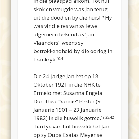
in die plaaspad afkom. Tot hul
skok en vreugde was Jan terug
uit die dood en by die huis!
Hy
19
was vir die res van sy lewe
algemeen bekend as ‘Jan
Vlaanders’, weens sy
betrokkendheid by die oorlog in
Frankryk.
40,41
2
Die 24-jarige Jan het op 18
Oktober 1921 in die NHK te
Ermelo met Susanna Engela
Dorothea “Sannie” Bester (9
Januarie 1901 – 23 Januarie
1982) in die huwelik getree.
19,25,42
Ten tye van hul huwelik het Jan
op sy Oupa Esaias Meyer se