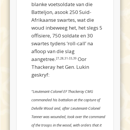
blanke voetsoldate van die
Batteljon, asook 250 Suid-
Afrikaanse swartes, wat die
woud inbeweeg het, het slegs 5
offisiere, 750 soldate en 30
swartes tydens ‘roll-call’ na
afloop van die slag
aangetree.
Oor
27,28,31-33,39
Thackeray het Gen. Lukin
geskryf:
1
“Lieutenant-Colonel EF Thackeray CMG
commanded his battalion at the capture of
Delville Wood and, after Lieutenant-Colonel
Tanner was wounded, took over the command
of the troops in the wood, with orders that it