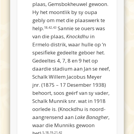
plaas, Gemsbokheuwel gewoon.
Hy het moontlik by sy oupa
gebly om met die plaaswerk te
help.
Sannie se ouers was
18,42,43
van die plaas,
Knockdhu
in
Ermelo distrik, waar hulle op ‘n
spesifieke gedeelte geboer het.
Gedeeltes 4, 7, 8 en 9 het op
daardie stadium aan Jan se neef,
Schalk Willem Jacobus Meyer
jnr. (1875 – 17 Desember 1938)
behoort, soos geërf van sy vader,
Schalk Munnik snr. wat in 1918
oorlede is. (Knockdhu is noord-
aangrensend aan
Lake Banagher
,
waar die Munniks gewoon
het).
5,18,19,21,42