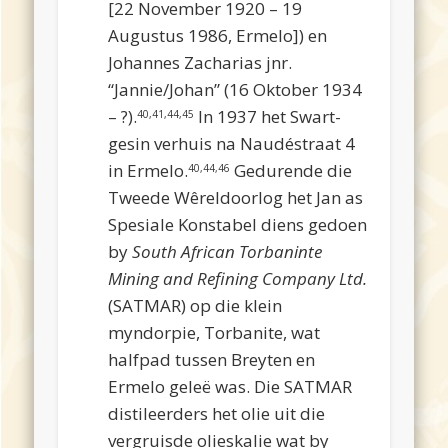
[22 November 1920 – 19
Augustus 1986, Ermelo]) en
Johannes Zacharias jnr.
“Jannie/Johan” (16 Oktober 1934
– ?).
In 1937 het Swart-
40,41,44,45
gesin verhuis na Naudéstraat 4
in Ermelo.
Gedurende die
40,44,46
Tweede Wêreldoorlog het Jan as
Spesiale Konstabel diens gedoen
by
South African Torbaninte
Mining and Refining Company Ltd.
(SATMAR) op die klein
myndorpie, Torbanite, wat
halfpad tussen Breyten en
Ermelo geleë was. Die SATMAR
distileerders het olie uit die
vergruisde olieskalie wat by