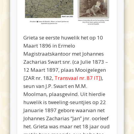
Grieta se eerste huwelik het op 10
Maart 1896 in Ermelo
Magistraatskantoor met Johannes
Zacharias Swart snr. (ca Julie 1873 –
12 Maart 1897, plaas Mooigelegen
[ZAR nr. 182,
Transvaal nr. 87 IT]
),
seun van J.P. Swart en M.M.
Moolman, plaasgevind. Uit hierdie
huwelik is tweeling-seuntjies op 22
Januarie 1897 gebore waarvan net
Johannes Zacharias “Jan” jnr. oorleef
het. Grieta was maar net 18 jaar oud