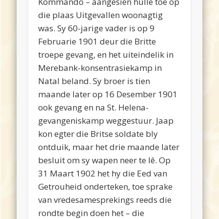
Kommando – aangesien hulle toe op
die plaas Uitgevallen woonagtig
was. Sy 60-jarige vader is op 9
Februarie 1901 deur die Britte
troepe gevang, en het uiteindelik in
Merebank-konsentrasiekamp in
Natal beland. Sy broer is tien
maande later op 16 Desember 1901
ook gevang en na St. Helena-
gevangeniskamp weggestuur. Jaap
kon egter die Britse soldate bly
ontduik, maar het drie maande later
besluit om sy wapen neer te lê. Op
31 Maart 1902 het hy die Eed van
Getrouheid onderteken, toe sprake
van vredesamesprekings reeds die
rondte begin doen het – die