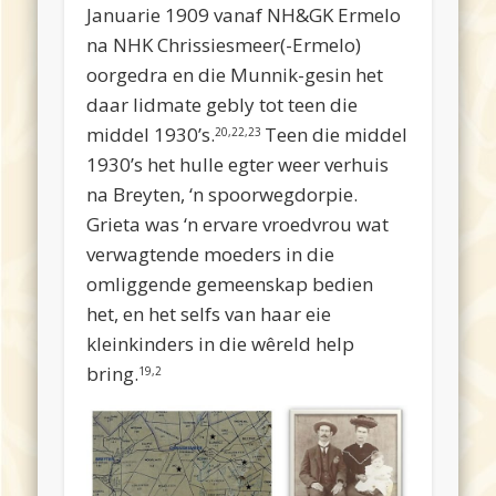
Januarie 1909 vanaf NH&GK Ermelo
na NHK Chrissiesmeer(-Ermelo)
oorgedra en die Munnik-gesin het
daar lidmate gebly tot teen die
middel 1930’s.
Teen die middel
20,22,23
1930’s het hulle egter weer verhuis
na Breyten, ‘n spoorwegdorpie.
Grieta was ‘n ervare vroedvrou wat
verwagtende moeders in die
omliggende gemeenskap bedien
het, en het selfs van haar eie
kleinkinders in die wêreld help
bring.
19,2