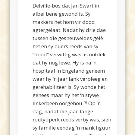
Delville-bos dat Jan Swart in
albei bene gewond is. Sy
makkers het hom vir dood
agtergelaat. Nadat hy drie dae
tussen die gesneuweldes gelê
het en sy ouers reeds van sy
“dood” verwittig was, is ontdek
dat hy nog lewe. Hy is na ‘n
hospitaal in Engeland geneem
waar hy ‘n jaar lank verpleeg en
gerehabiliteer is. Sy wonde het
genees maar hy het ‘n stywe
linkerbeen oorgehou.
Op ‘n
40
dag, nadat die jaar-lange
routydperk reeds verby was, sien
sy familie eendag ‘n mank figuur