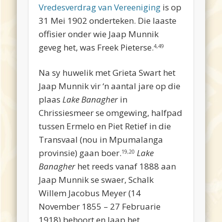
Vredesverdrag van Vereeniging
is op
31 Mei 1902 onderteken. Die laaste
offisier onder wie Jaap Munnik
geveg het, was Freek Pieterse.
4,49
Na sy huwelik met Grieta Swart het
Jaap Munnik vir ‘n aantal jare op die
plaas
Lake Banagher
in
Chrissiesmeer se omgewing, halfpad
tussen Ermelo en Piet Retief in die
Transvaal (nou in Mpumalanga
provinsie) gaan boer.
Lake
19,20
Banagher
het reeds vanaf 1888 aan
Jaap Munnik se swaer, Schalk
Willem Jacobus Meyer (14
November 1855 – 27 Februarie
1918) behoort en Jaap het