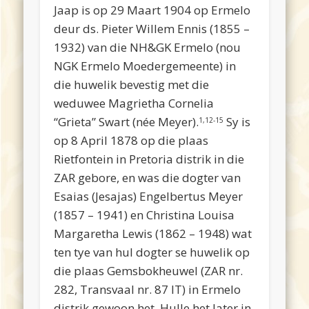
Jaap is op 29 Maart 1904 op Ermelo
deur ds. Pieter Willem Ennis (1855 –
1932) van die NH&GK Ermelo (nou
NGK Ermelo Moedergemeente) in
die huwelik bevestig met die
weduwee Magrietha Cornelia
“Grieta” Swart (née Meyer).
Sy is
1,12-15
op 8 April 1878 op die plaas
Rietfontein in Pretoria distrik in die
ZAR gebore, en was die dogter van
Esaias (Jesajas) Engelbertus Meyer
(1857 – 1941) en
Christina Louisa
Margaretha
Lewis (1862 –
1948)
wat
ten tye van hul dogter se huwelik op
die plaas Gemsbokheuwel (ZAR nr.
282, Transvaal nr. 87 IT) in Ermelo
distrik gewoon het. Hulle het later in