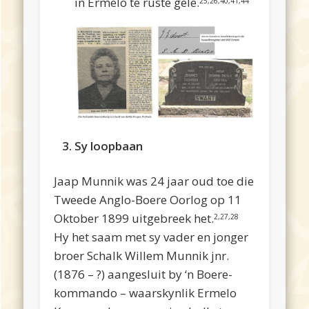
in Ermelo te ruste gelê.
25,26,40,41,44
3. Sy loopbaan
Jaap Munnik was 24 jaar oud toe die
Tweede Anglo-Boere Oorlog op 11
Oktober 1899 uitgebreek het.
2,27,28
Hy het saam met sy vader en jonger
broer Schalk Willem Munnik jnr.
(1876 – ?) aangesluit by ‘n Boere-
kommando – waarskynlik Ermelo