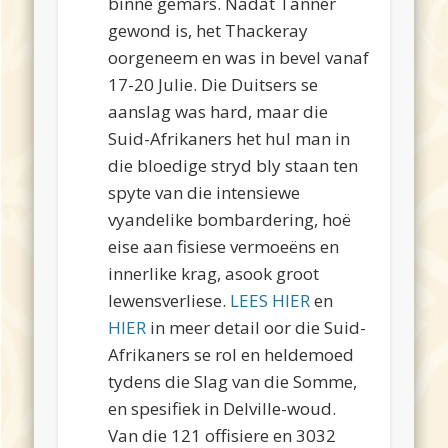
binne gemars. Nadat Tanner
gewond is, het Thackeray
oorgeneem en was in bevel vanaf
17-20 Julie. Die Duitsers se
aanslag was hard, maar die
Suid-Afrikaners het hul man in
die bloedige stryd bly staan ten
spyte van die intensiewe
vyandelike bombardering, hoë
eise aan fisiese vermoeëns en
innerlike krag, asook groot
lewensverliese.
LEES HIER
en
HIER
in meer detail oor die Suid-
Afrikaners se rol en heldemoed
tydens die Slag van die Somme,
en spesifiek in Delville-woud.
Van die 121 offisiere en 3032