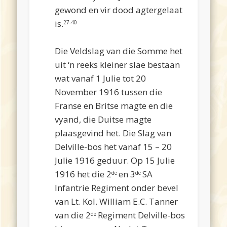
gewond en vir dood agtergelaat
is.
27-40
1
Die Veldslag van die Somme het
uit ‘n reeks kleiner slae bestaan
wat vanaf 1 Julie tot 20
November 1916 tussen die
Franse en Britse magte en die
vyand, die Duitse magte
plaasgevind het. Die Slag van
Delville-bos het vanaf 15 – 20
Julie 1916 geduur. Op 15 Julie
1916 het die 2
en 3
SA
de
de
Infantrie Regiment onder bevel
van Lt. Kol. William E.C. Tanner
van die 2
Regiment Delville-bos
de