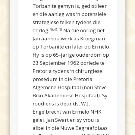
Torbanite gemyn is, gedistileer
en die aanleg was ‘n potensiële
strategiese teiken tydens die
oorlog.
Na die oorlog het
40,47,48
Jan aanhou werk as Kroegman
op Torbanite en later op Ermelo.
Hy is op 65-jarige ouderdom op
23 September 1962 oorlede te
Pretoria tydens ‘n chirurgiese
prosedure in die Pretoria
Algemene Hospitaal (nou Steve
Biko Akademiese Hospitaal). Sy
roudiens is deur ds. W.J.
Engelbrecht van Ermelo NHK
gelei. Jan Swart en sy vrou is
albei in die Nuwe Begraafplaas