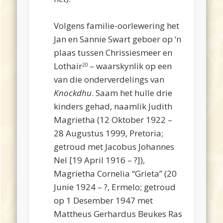
111
Volgens familie-oorlewering het
Jan en Sannie Swart geboer op ‘n
plaas tussen Chrissiesmeer en
Lothair
– waarskynlik op een
20
van die onderverdelings van
Knockdhu
. Saam het hulle drie
kinders gehad, naamlik Judith
Magrietha (12 Oktober 1922 –
28 Augustus 1999, Pretoria;
getroud met Jacobus Johannes
Nel [19 April 1916 – ?]),
Magrietha Cornelia “Grieta” (20
Junie 1924 – ?, Ermelo; getroud
op 1 Desember 1947 met
Mattheus Gerhardus Beukes Ras