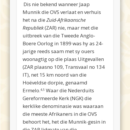
Dis nie bekend wanneer Jaap
Munnik die OVS verlaat en verhuis
het na die
Zuid-Afrikaansche
Republiek
(ZAR) nie, maar met die
uitbreek van die Tweede Anglo-
Boere Oorlog in 1899 was hy as 24-
jarige reeds saam met sy ouers
woonagtig op die plaas Uitgevallen
(ZAR plaasno 109, Transvaal no 134
IT), net 15 km noord van die
Hoëveldse dorpie, genaamd
Ermelo.
Waar die Nederduits
4,5
Gereformeerde Kerk (NGK) die
kerklike denominasie was waaraan
die meeste Afrikaners in die OVS
behoort het, het die Munnik-gesin in
die ZAR lidmate van die