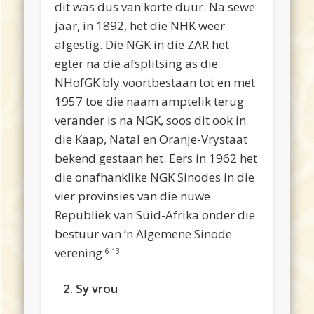
dit was dus van korte duur. Na sewe
jaar, in 1892, het die NHK weer
afgestig. Die NGK in die ZAR het
egter na die afsplitsing as die
NHofGK bly voortbestaan tot en met
1957 toe die naam amptelik terug
verander is na NGK, soos dit ook in
die Kaap, Natal en Oranje-Vrystaat
bekend gestaan het. Eers in 1962 het
die onafhanklike NGK Sinodes in die
vier provinsies van die nuwe
Republiek van Suid-Afrika onder die
bestuur van ‘n Algemene Sinode
verening.
6-13
2. Sy vrou