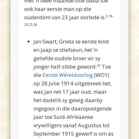
met ‘n twee maande-oue baba toe
ook haar eerste man op die
ouderdom van 23 jaar oorlede is.
5,18-
20,25,26
Jan Swart, Grieta se eerste kind
en Jaap se stiefseun, het ‘n
geliefde oudste broer vir sy
jonger half-sibbe geword.
Toe
20
die
Eerste Wêreldoorlog
(WO1)
op 28 Julie 1914 uitgebreek het,
was Jan net 17 jaar oud, maar
het dadelik sy gewig daarby
ingegooi in die daaropvolgende
jaar toe Suid-Afrikaanse
vrywilligers vanaf Augustus tot
September 1915 gewerf is om as