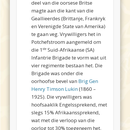
deel van die oorsese Britse
magte aan die kant van die
Geallieerdes (Brittanje, Frankryk
en Verenigde State van Amerika)
te gaan veg. Vrywilligers het in
Potchefstroom aangemeld om
die 1
Suid-Afrikaanse (SA)
ste
Infantrie Brigade te vorm wat uit
vier regimente bestaan het. Die
Brigade was onder die
oorhoofse bevel van
Brig Gen
Henry Timson Lukin
(1860 –
1925). Die vrywilligers was
hoofsaaklik Engelssprekend, met
slegs 15% Afrikaanssprekend,
wat met die verloop van die
oorlog tot 30% toegeneem het.