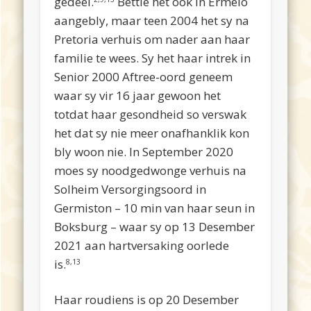
gedeel.
Bettie het ook in Ermelo
aangebly, maar tee
n 2004
het sy na
Pretoria verhuis om nader aan haar
familie te wees. Sy het haar intrek in
Senior 2000 Aftree-oord geneem
waar sy vir 16 jaar gewoon het
totdat haar gesondheid so verswak
het dat sy nie meer onafhanklik kon
bly woon nie. In September 2020
moes sy noodgedwonge verhuis na
Solheim Versorgingsoord in
Germiston – 10 min van haar seun in
Boksburg – waar sy op 13 Desember
2021 aan hartversaking oorlede
is.
8,13
Haar roudiens is op 20 Desember