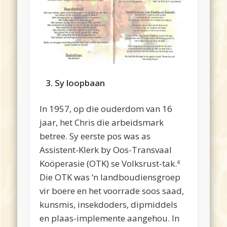
3. Sy loopbaan
In 1957, op die ouderdom van 16
jaar, het Chris die arbeidsmark
betree. Sy eerste pos was as
Assistent-Klerk by Oos-Transvaal
Koöperasie (OTK) se Volksrust-tak.
4
Die OTK was ‘n landboudiensgroep
vir boere en het voorrade soos saad,
kunsmis, insekdoders, dipmiddels
en plaas-implemente aangehou. In