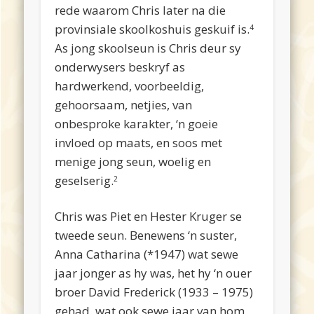
rede waarom Chris later na die
provinsiale skoolkoshuis geskuif is.
4
As jong skoolseun is Chris deur sy
onderwysers beskryf as
hardwerkend, voorbeeldig,
gehoorsaam, netjies, van
onbesproke karakter, ‘n goeie
invloed op maats, en soos met
menige jong seun, woelig en
geselserig.
2
Chris was Piet en Hester Kruger se
tweede seun. Benewens ‘n suster,
Anna Catharina (*1947) wat sewe
jaar jonger as hy was, het hy ‘n ouer
broer David Frederick (1933 – 1975)
gehad, wat ook sewe jaar van hom