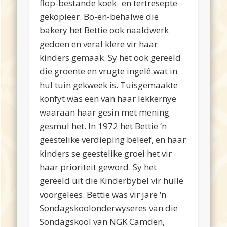
flop-bestande koek- en tertresepte
gekopieer. Bo-en-behalwe die
bakery het Bettie ook naaldwerk
gedoen en veral klere vir haar
kinders gemaak. Sy het ook gereeld
die groente en vrugte ingelê wat in
hul tuin gekweek is. Tuisgemaakte
konfyt was een van haar lekkernye
waaraan haar gesin met mening
gesmul het. In 1972 het Bettie ‘n
geestelike verdieping beleef, en haar
kinders se geestelike groei het vir
haar prioriteit geword. Sy het
gereeld uit die Kinderbybel vir hulle
voorgelees. Bettie was vir jare ‘n
Sondagskoolonderwyseres van die
Sondagskool van NGK Camden,