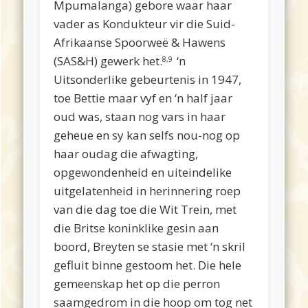
Mpumalanga) gebore waar haar
vader as Kondukteur vir die Suid-
Afrikaanse Spoorweë & Hawens
(SAS&H) gewerk het.
‘n
8,9
Uitsonderlike gebeurtenis in 1947,
toe Bettie maar vyf en ‘n half jaar
oud was, staan nog vars in haar
geheue en sy kan selfs nou-nog op
haar oudag die afwagting,
opgewondenheid en uiteindelike
uitgelatenheid in herinnering roep
van die dag toe die Wit Trein, met
die Britse koninklike gesin aan
boord, Breyten se stasie met ‘n skril
gefluit binne gestoom het. Die hele
gemeenskap het op die perron
saamgedrom in die hoop om tog net