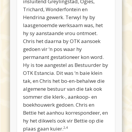
insluitend Greylingstad, Ogies,
Trichard, Wonderfontein en
Hendrina gewerk. Terwyl hy by
laasgenoemde werksaam was, het
hy sy aanstaande vrou ontmoet.
Chris het daarna by OTK aansoek
gedoen vir ‘n pos waar hy
permanant gestationeer kon word.
Hy is toe aangestel as Bestuurder by
OTK Estancia. Dit was ‘n baie klein
tak, en Chris het bo-en-behalwe die
algemene bestuur van die tak ook
sommer die klerk-, aankoop- en
boekhouwerk gedoen. Chris en
Bettie het aanhou korrespondeer, en
hy het dikwels ook vir Bettie op die
plaas gaan kuier.
2,4