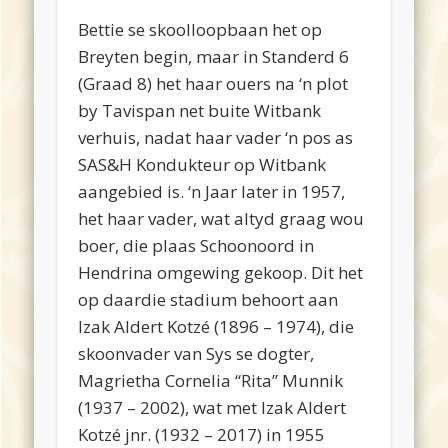
Bettie se skoolloopbaan het op
Breyten begin, maar in Standerd 6
(Graad 8) het haar ouers na ‘n plot
by Tavispan net buite Witbank
verhuis, nadat haar vader ‘n pos as
SAS&H Kondukteur op Witbank
aangebied is. ‘n Jaar later in 1957,
het haar vader, wat altyd graag wou
boer, die plaas Schoonoord in
Hendrina omgewing gekoop. Dit het
op daardie stadium behoort aan
Izak Aldert Kotzé (1896 – 1974), die
skoonvader van Sys se dogter,
Magrietha Cornelia “Rita” Munnik
(1937 – 2002), wat met Izak Aldert
Kotzé jnr. (1932 – 2017) in 1955