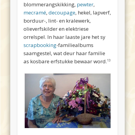
blommerangskikking,
pewter
,
mecramé
,
decoupage
, hekel, lapverf,
borduur-, lint- en kralewerk,
olieverfskilder en elektriese
orrelspel. In haar laaste jare het sy
scrapbooking
-familiealbums
saamgestel, wat deur haar familie
as kosbare erfstukke bewaar word.
13