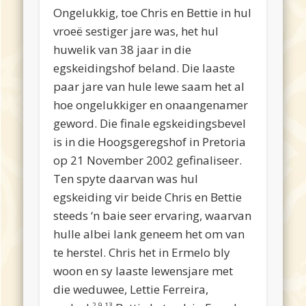
Ongelukkig, toe Chris en Bettie in hul
vroeë sestiger jare was, het hul
huwelik van 38 jaar in die
egskeidingshof beland. Die laaste
paar jare van hule lewe saam het al
hoe ongelukkiger en onaangenamer
geword. Die finale egskeidingsbevel
is in die Hoogsgeregshof in Pretoria
op 21 November 2002 gefinaliseer.
Ten spyte daarvan was hul
egskeiding vir beide Chris en Bettie
steeds ‘n baie seer ervaring, waarvan
hulle albei lank geneem het om van
te herstel. Chris het in Ermelo bly
woon en sy laaste lewensjare met
die weduwee, Lettie Ferreira,
2,9,13