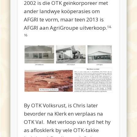
2002 is die OTK geïnkorporeer met
ander landwye koöperasies om
AFGRI te vorm, maar teen 2013 is
AFGRI aan AgriGroupe uitverkoop.
14-
16
By OTK Volksrust, is Chris later
bevorder na Klerk en verplaas na
OTK Val. Met verloop van tyd het hy
as aflosklerk by vele OTK-takke