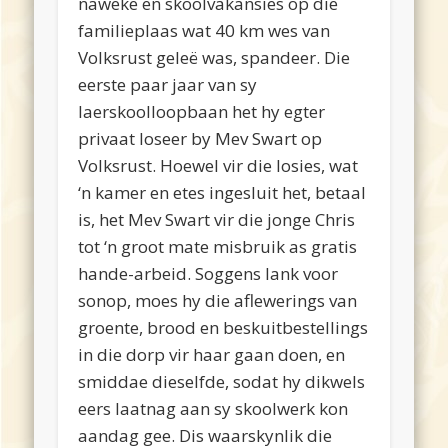
naweke en skoolvakansies op die
familieplaas wat 40 km wes van
Volksrust geleë was, spandeer. Die
eerste paar jaar van sy
laerskoolloopbaan het hy egter
privaat loseer by Mev Swart op
Volksrust. Hoewel vir die losies, wat
‘n kamer en etes ingesluit het, betaal
is, het Mev Swart vir die jonge Chris
tot ‘n groot mate misbruik as gratis
hande-arbeid. Soggens lank voor
sonop, moes hy die aflewerings van
groente, brood en beskuitbestellings
in die dorp vir haar gaan doen, en
smiddae dieselfde, sodat hy dikwels
eers laatnag aan sy skoolwerk kon
aandag gee. Dis waarskynlik die