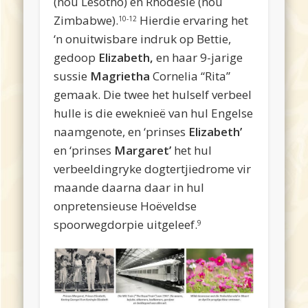
(nou Lesotho) en Rhodesië (nou
Zimbabwe).
Hierdie ervaring het
10-12
‘n onuitwisbare indruk op Bettie,
gedoop
Elizabeth,
en haar 9-jarige
sussie
Magrietha
Cornelia “Rita”
gemaak. Die twee het hulself verbeel
hulle is die eweknieë van hul Engelse
naamgenote, en ‘prinses
Elizabeth’
en ‘prinses
Margaret’
het hul
verbeeldingryke dogtertjiedrome vir
maande daarna daar in hul
onpretensieuse Hoëveldse
spoorwegdorpie uitgeleef.
9