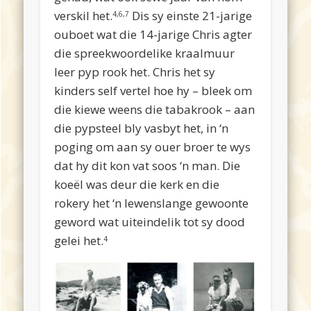
verskil het.
Dis sy einste 21-jarige
4,6,7
ouboet wat die 14-jarige Chris agter
die spreekwoordelike kraalmuur
leer pyp rook het. Chris het sy
kinders self vertel hoe hy – bleek om
die kiewe weens die tabakrook – aan
die pypsteel bly vasbyt het, in ‘n
poging om aan sy ouer broer te wys
dat hy dit kon vat soos ‘n man. Die
koeël was deur die kerk en die
rokery het ‘n lewenslange gewoonte
geword wat uiteindelik tot sy dood
gelei het.
4