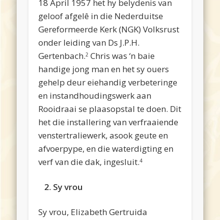
18 April 1957 het hy belydenis van
geloof afgelê in die Nederduitse
Gereformeerde Kerk (NGK) Volksrust
onder leiding van Ds J.P.H.
Gertenbach.
Chris was ‘n baie
2
handige jong man en het sy ouers
gehelp deur eiehandig verbeteringe
en instandhoudingswerk aan
Rooidraai se plaasopstal te doen. Dit
het die installering van verfraaiende
venstertraliewerk, asook geute en
afvoerpype, en die waterdigting en
verf van die dak, ingesluit.
4
2. Sy vrou
Sy vrou, Elizabeth Gertruida