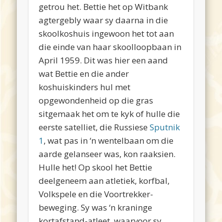
getrou het. Bettie het op Witbank
agtergebly waar sy daarna in die
skoolkoshuis ingewoon het tot aan
die einde van haar skoolloopbaan in
April 1959. Dit was hier een aand
wat Bettie en die ander
koshuiskinders hul met
opgewondenheid op die gras
sitgemaak het om te kyk of hulle die
eerste satelliet, die Russiese
Sputnik
1
, wat pas in ‘n wentelbaan om die
aarde gelanseer was, kon raaksien.
Hulle het! Op skool het Bettie
deelgeneem aan atletiek, korfbal,
Volkspele en die Voortrekker-
beweging. Sy was ‘n kraninge
kortafstand-atleet, waarvoor sy