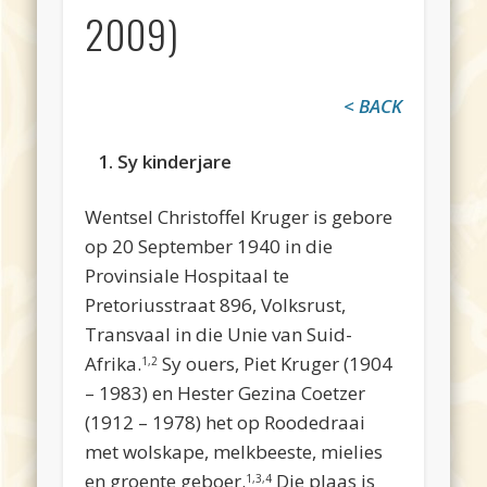
2009)
< BACK
1. Sy kinderjare
Wentsel Christoffel Kruger is gebore
op 20 September 1940 in die
Provinsiale Hospitaal te
Pretoriusstraat 896, Volksrust,
Transvaal in die Unie van Suid-
Afrika.
Sy ouers, Piet Kruger (1904
1,2
– 1983) en Hester Gezina Coetzer
(1912 – 1978) het op Roodedraai
met wolskape, melkbeeste, mielies
en groente geboer.
Die plaas is
1,3,4