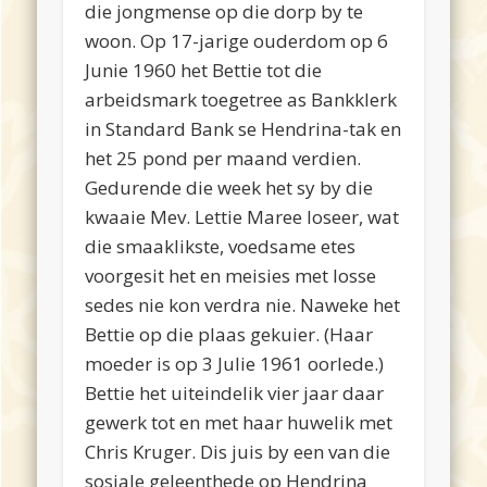
die jongmense op die dorp by te
woon. Op 17-jarige ouderdom op 6
Junie 1960 het Bettie tot die
arbeidsmark toegetree as Bankklerk
in Standard Bank se Hendrina-tak en
het 25 pond per maand verdien.
Gedurende die week het sy by die
kwaaie Mev. Lettie Maree loseer, wat
die smaaklikste, voedsame etes
voorgesit het en meisies met losse
sedes nie kon verdra nie. Naweke het
Bettie op die plaas gekuier. (Haar
moeder is op 3 Julie 1961 oorlede.)
Bettie het uiteindelik vier jaar daar
gewerk tot en met haar huwelik met
Chris Kruger. Dis juis by een van die
sosiale geleenthede op Hendrina