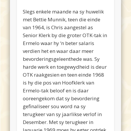
Slegs enkele maande na sy huwelik
met Bettie Munnik, teen die einde
van 1964, is Chris aangestel as
Senior Klerk by die groter OTK-tak in
Ermelo waar hy ‘n beter salaris
verdien het en waar daar meer
bevorderingsgeleenthede was. Sy
harde werk en toegewydheid is deur
OTK raakgesien en teen einde 1968
is hy die pos van Hoofklerk van
Ermelo-tak beloof en is daar
ooreengekom dat sy bevordering
gefinaliseer sou word na sy
terugkeer van sy jaarlikse verlof in
Desember. Met sy terugkeer in
Januarie 1969 moes hy egter ontdek