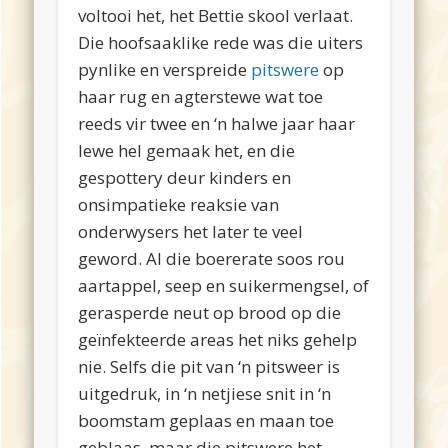
voltooi het, het Bettie skool verlaat.
Die hoofsaaklike rede was die uiters
pynlike en verspreide
pitswere
op
haar rug en agterstewe wat toe
reeds vir twee en ‘n halwe jaar haar
lewe hel gemaak het, en die
gespottery deur kinders en
onsimpatieke reaksie van
onderwysers het later te veel
geword. Al die boererate soos rou
aartappel, seep en suikermengsel, of
gerasperde neut op brood op die
geïnfekteerde areas het niks gehelp
nie. Selfs die pit van ‘n pitsweer is
uitgedruk, in ‘n netjiese snit in ‘n
boomstam geplaas en maan toe
geblaas, maar die pitswere het