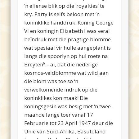
‘n effense blik op die ‘royalties’ te
kry. Party is selfs beloon met ‘n
koninklike handdruk. Koning George
VI en koningin Elizabeth I was veral
beïndruk met die pragtige blomme
wat spesiaal vir hulle aangeplant is
langs die spoorlyn op hul roete na
Breyten
– ai, dat die nederige
9
kosmos-veldblomme wat wild aan
die blom was toe so ‘n
verwelkomende indruk op die
koninklikes kon maak! Die
koningsgesin was besig met ‘n twee-
maande lange toer vanaf 17
Februarie tot 23 April 1947 deur die
Unie van Suid-Afrika, Basutoland