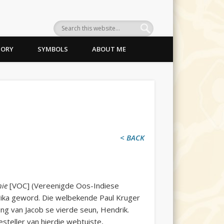
TORY
SYMBOLS
ABOUT ME
< BACK
nie
[VOC] (Vereenigde
Oos-Indiese
frika geword. Die welbekende Paul Kruger
ng van Jacob se vierde seun, Hendrik.
esteller van hierdie webtuiste,