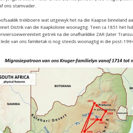
af ons stamvader.
oofsaaklik trekboere wat uitgewyk het na die Kaapse binneland aa
-Reinet Distrik van die Kaapkolonie woonagtig. Teen ca 1851 het hu
viersoewereiniteit getrek na die onafhanklike ZAR (later Transvaa
e lede van ons familietak is nog steeds woonagtig in die post-1