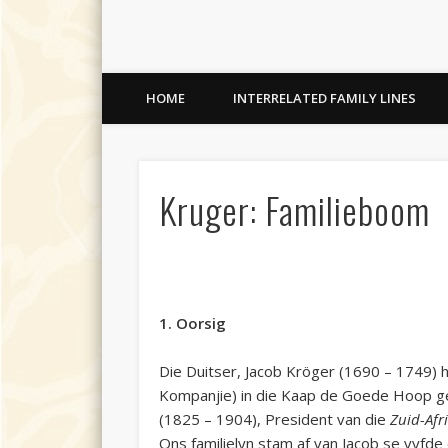
HOME
INTERRELATED FAMILY LINES
Kruger: Familieboom
1. Oorsig
Die Duitser, Jacob Kröger (1690 – 1749) h
Kompanjie
) in die Kaap de Goede Hoop ge
(1825 – 1904), President van die
Zuid-Afr
Ons familielyn stam af van Jacob se vyfde 