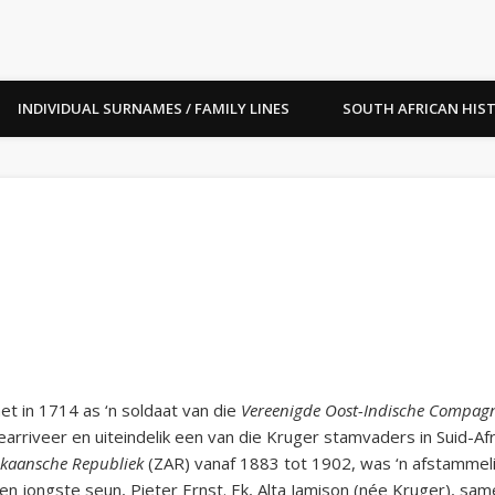
INDIVIDUAL SURNAMES / FAMILY LINES
SOUTH AFRICAN HIS
et in 1714 as ‘n soldaat van die
Vereenigde Oost-Indische Compag
arriveer en uiteindelik een van die Kruger stamvaders in Suid-A
ikaansche Republiek
(ZAR) vanaf 1883 tot 1902, was ‘n afstammeli
en jongste seun, Pieter Ernst. Ek, Alta Jamison (née Kruger), sam