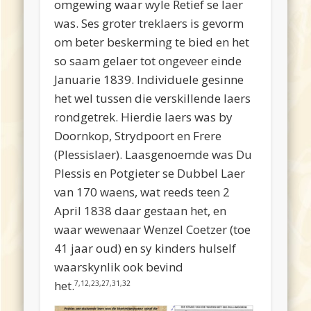
omgewing
waar
wyle Retief se
laer
was.
Ses
groter
treklaers
is
gevorm
om
beter
beskerming
te
bied
en
het
so saam gelaer
tot
ongeveer
einde
Januarie
1839. Individuele gesinne
het wel tussen die verskillende laers
rondgetrek.
Hierdie
laers
was by
Doornkop
,
Strydpoort
en
Frere
(
Plessislaer
).
Laasgenoemde
was Du
Plessis
en
Potgieter
se
Dubbel
Laer
van 170
waens
, wat reeds teen 2
April 1838
daar
gestaan
het,
en
waar
wewenaar
Wenzel
Coetzer (toe
41 jaar oud)
en
sy
kinders
hulself
waarskynlik
ook
bevind
het.
7,12,23,27,31,32