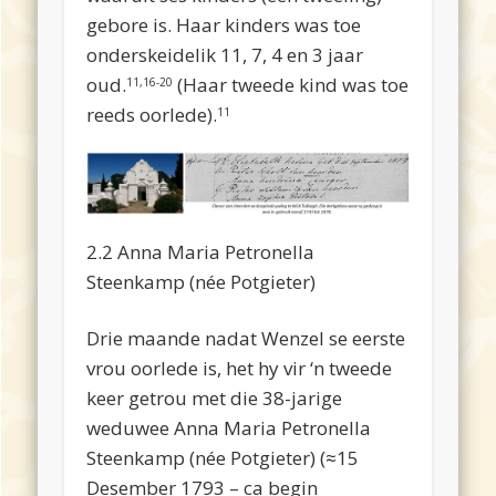
gebore is. Haar kinders was toe
onderskeidelik 11, 7, 4 en 3 jaar
oud.
(Haar tweede kind was toe
11,16-20
reeds oorlede).
11
2.2 Anna Maria Petronella
Steenkamp (née Potgieter)
Drie maande nadat Wenzel se eerste
vrou oorlede is, het hy vir ‘n tweede
keer getrou met die 38-jarige
weduwee Anna Maria Petronella
Steenkamp (née Potgieter) (≈15
Desember 1793 – ca begin