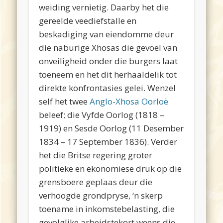
weiding vernietig. Daarby het die
gereelde veediefstalle en
beskadiging van eiendomme deur
die naburige Xhosas die gevoel van
onveiligheid onder die burgers laat
toeneem en het dit herhaaldelik tot
direkte konfrontasies gelei. Wenzel
self het twee
Anglo-Xhosa Oorloë
beleef; die Vyfde Oorlog (1818 –
1919) en Sesde Oorlog (11 Desember
1834 – 17 September 1836). Verder
het die Britse regering groter
politieke en ekonomiese druk op die
grensboere geplaas deur die
verhoogde grondpryse, ‘n skerp
toename in inkomstebelasting, die
gevolglike arbeidstekort weens die