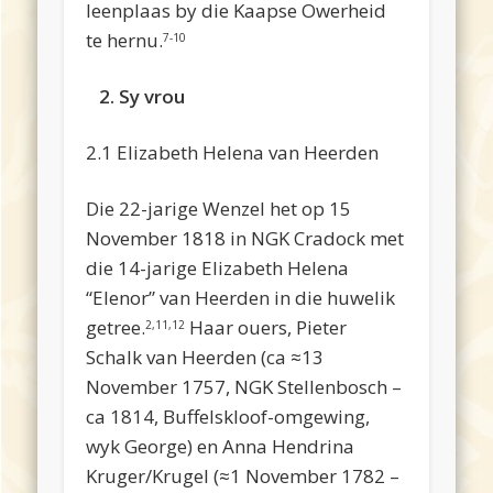
leenplaas by die Kaapse Owerheid
te hernu.
7-10
2. Sy vrou
2.1 Elizabeth Helena van Heerden
Die 22-jarige Wenzel het op 15
November 1818 in NGK Cradock met
die 14-jarige Elizabeth Helena
“Elenor” van Heerden in die huwelik
getree.
Haar ouers, Pieter
2,11,12
Schalk van Heerden (ca ≈13
November 1757, NGK Stellenbosch –
ca 1814, Buffelskloof-omgewing,
wyk George) en Anna Hendrina
Kruger/Krugel (≈1 November 1782 –