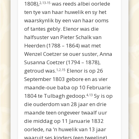
1808),
was reeds albei oorlede
2,13-15
ten tye van haar huwelik en sy het
waarskynlik by een van haar ooms
of tantes gebly. Elenor was die
halfsuster van Pieter Schalk van
Heerden (1788 – 1864) wat met
Wenzel Coetzer se ouer suster, Anna
Susanna Coetzer (1794 – 1878),
getroud was.
Elenor is op 26
1,2,15
September 1803 gebore en as vier
maande-oue baba op 10 Februarie
1804 te Tulbagh gedoop.
Sy is op
4,13
die ouderdom van 28 jaar en drie
maande teen ongeveer twaalf uur
die middag op 11 Januarie 1832
oorlede, na ‘n huwelik van 13 jaar
waaruit ses kinders (een tweeling)