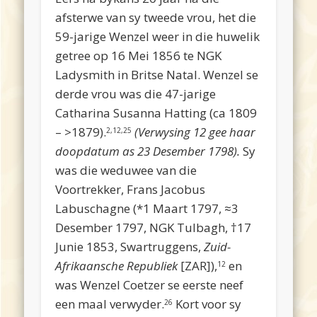
afsterwe van sy tweede vrou, het die
59-jarige Wenzel weer in die huwelik
getree op 16 Mei 1856 te NGK
Ladysmith in Britse Natal. Wenzel se
derde vrou was die 47-jarige
Catharina Susanna Hatting (ca 1809
– >1879).
(Verwysing 12 gee haar
2,12,25
doopdatum as 23 Desember 1798).
Sy
was die weduwee van die
Voortrekker, Frans Jacobus
Labuschagne (*1 Maart 1797, ≈3
Desember 1797, NGK Tulbagh, †17
Junie 1853, Swartruggens,
Zuid-
Afrikaansche Republiek
[ZAR]),
en
12
was Wenzel Coetzer se eerste neef
een maal verwyder.
Kort voor sy
26