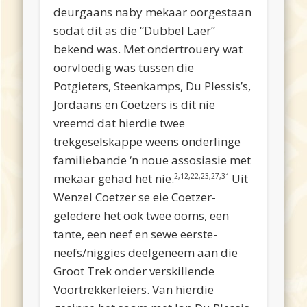
deurgaans naby mekaar oorgestaan
sodat dit as die “Dubbel Laer”
bekend was. Met ondertrouery wat
oorvloedig was tussen die
Potgieters, Steenkamps, Du Plessis’s,
Jordaans en Coetzers is dit nie
vreemd dat hierdie twee
trekgeselskappe weens onderlinge
familiebande ‘n noue assosiasie met
mekaar gehad het nie.
Uit
2,12,22,23,27,31
Wenzel Coetzer se eie Coetzer-
geledere het ook twee ooms, een
tante, een neef en sewe eerste-
neefs/niggies deelgeneem aan die
Groot Trek onder verskillende
Voortrekkerleiers. Van hierdie