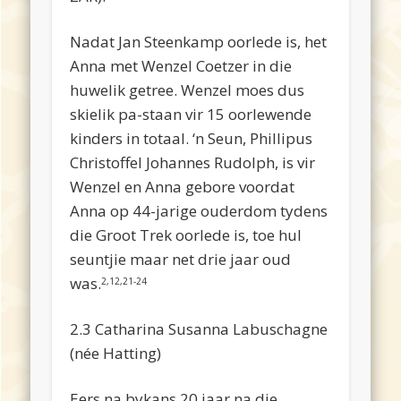
Nadat Jan Steenkamp oorlede is, het
Anna met Wenzel Coetzer in die
huwelik getree. Wenzel moes dus
skielik pa-staan vir 15 oorlewende
kinders in totaal. ‘n Seun, Phillipus
Christoffel Johannes Rudolph, is vir
Wenzel en Anna gebore voordat
Anna op 44-jarige ouderdom tydens
die Groot Trek oorlede is, toe hul
seuntjie maar net drie jaar oud
was.
2,12,21-24
2.3 Catharina Susanna Labuschagne
(née Hatting)
Eers na bykans 20 jaar na die