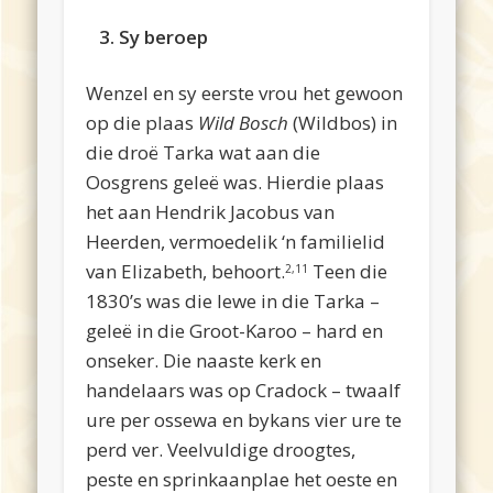
3. Sy beroep
Wenzel en sy eerste vrou het gewoon
op die plaas
Wild Bosch
(Wildbos) in
die droë Tarka wat aan die
Oosgrens geleë was. Hierdie plaas
het aan Hendrik Jacobus van
Heerden, vermoedelik ‘n familielid
van Elizabeth, behoort.
Teen die
2,11
1830’s was die lewe in die Tarka –
geleë in die Groot-Karoo – hard en
onseker. Die naaste kerk en
handelaars was op Cradock – twaalf
ure per ossewa en bykans vier ure te
perd ver. Veelvuldige droogtes,
peste en sprinkaanplae het oeste en