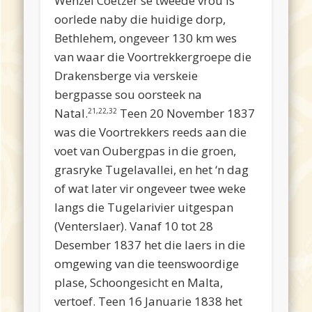
Wenzel
Coetzer
se
tweede
vrou
is
oorlede
naby
die
huidige
dorp
,
Bethlehem
,
ongeveer
130 km
wes
van
waar
die
Voortrekkergroepe
die
Drakensberge
via verskeie
bergpasse
sou
oorsteek na
Natal
.
Teen 20 November 1837
21,22,32
was die Voortrekkers reeds
aan
die
voet
van
Oubergpas
in die
groen
,
grasryke
Tugelavallei
,
en
het ‘n dag
of wat later
vir
ongeveer
twee
weke
langs
die
Tugelarivier
uitgespan
(
Venterslaer
).
Vanaf
10 tot 28
Desember
1837 het die
laers
in die
omgewing
van die
teenswoordige
plase
,
Schoongesicht
en
Malta,
vertoef
. Teen 16
Januarie
1838 het