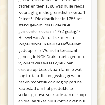
getrek en teen 1788 was hulle reeds
woonagtig in die grensdistrik Graaff-
Reinet.
Die distrik het in 1786 tot
1,6
stand gekom, maar die NGK-
gemeente is eers in 1792 gestig.
4,7
Hoewel van Wenzel se ouer en
jonger sibbe in NGK Graaff-Reinet
gedoop is, is Wenzel interessant
genoeg in NGK Drakenstein gedoop.
Sy ouers was waarskynlik per
ossewa op besoek aan familie wat
nog in daardie omgewing gewoon
het en moontlik ook nog oppad na
Kaapstad om hul produkte te
verkoop, nuwe voorrade aan te koop
en die jaarlikse huurkontrak van hul