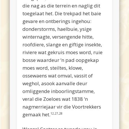
die nag as die terrein en naglig dit
toegelaat het. Die trekpad het baie
gevare en ontberings ingehou:
donderstorms, haelbuie, ysige
winternagte, versengende hitte,
roofdiere, slange en giftige insekte,
riviere wat gekruis moes word, ruie
bosse waardeur ‘n pad oopgekap
moes word, steiltes, klowe,
ossewaens wat omval, vassit of
weghol, asook aanvalle deur
omliggende inboorlingstamme,
veral die Zoeloes wat 1838 ‘n
nagmerriejaar vir die Voortrekkers
gemaak het.
12,27,28