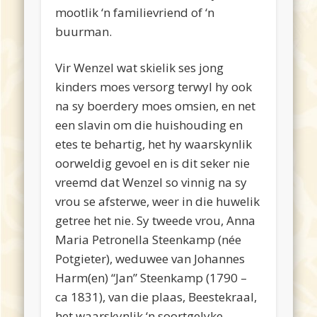
mootlik ‘n familievriend of ‘n
buurman.
Vir Wenzel wat skielik ses jong
kinders moes versorg terwyl hy ook
na sy boerdery moes omsien, en net
een slavin om die huishouding en
etes te behartig, het hy waarskynlik
oorweldig gevoel en is dit seker nie
vreemd dat Wenzel so vinnig na sy
vrou se afsterwe, weer in die huwelik
getree het nie. Sy tweede vrou, Anna
Maria Petronella Steenkamp (née
Potgieter), weduwee van Johannes
Harm(en) “Jan” Steenkamp (1790 –
ca 1831), van die plaas, Beestekraal,
het waarskynlik ‘n soortgelyke