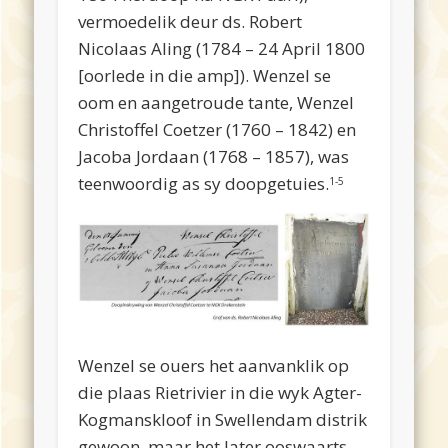
vermoedelik deur ds. Robert
Nicolaas Aling (1784 – 24 April 1800
[oorlede in die amp]). Wenzel se
oom en aangetroude tante, Wenzel
Christoffel Coetzer (1760 – 1842) en
Jacoba Jordaan (1768 – 1857), was
teenwoordig as sy doopgetuies.
1-5
Wenzel se ouers het aanvanklik op
die plaas Rietrivier in die wyk Agter-
Kogmanskloof in Swellendam distrik
gewoon, maar het later ooswaarts