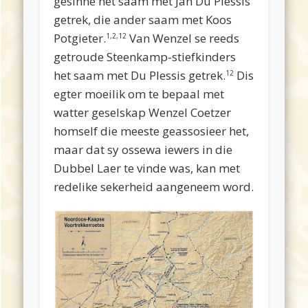
gesinne het saam met Jan Du Plessis
getrek, die ander saam met Koos
Potgieter.
Van Wenzel se reeds
1,2,12
getroude Steenkamp-stiefkinders
het saam met Du Plessis getrek.
Dis
12
egter moeilik om te bepaal met
watter geselskap Wenzel Coetzer
homself die meeste geassosieer het,
maar dat sy ossewa iewers in die
Dubbel Laer te vinde was, kan met
redelike sekerheid aangeneem word.