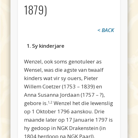
1879)
< BACK
1. Sy kinderjare
Wenzel, ook soms genotuleer as
Wensel, was die agste van twaalf
kinders wat vir sy ouers, Pieter
Willem Coetzer (1753 – 1839) en
Anna Susanna Jordaan (1757 – ?),
gebore is.
Wenzel het die lewenslig
1,2
op 1 Oktober 1796 aanskou. Drie
maande later op 17 Januarie 1797 is
hy gedoop in NGK Drakenstein (in
1804 herdoop na NGK Paarl),