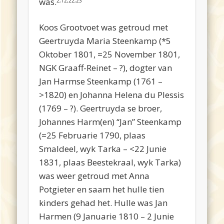
was.
2,12,22,23
Koos Grootvoet was getroud met
Geertruyda Maria Steenkamp (*5
Oktober 1801, ≈25 November 1801,
NGK Graaff-Reinet – ?), dogter van
Jan Harmse Steenkamp (1761 –
>1820) en Johanna Helena du Plessis
(1769 – ?). Geertruyda se broer,
Johannes Harm(en) “Jan” Steenkamp
(≈25 Februarie 1790, plaas
Smaldeel, wyk Tarka – <22 Junie
1831, plaas Beestekraal, wyk Tarka)
was weer getroud met Anna
Potgieter en saam het hulle tien
kinders gehad het. Hulle was Jan
Harmen (9 Januarie 1810 – 2 Junie