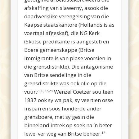
afskaffing van slawerny, asook die
daadwerklike verengelsing van die
Kaapse staatskantore (Hollands is as
voertaal afgeskaf), die NG Kerk
(Skotse predikante is aangestel) en
Boere gemeenskappe (Britse
immigrante is van plase voorsien in
die grensdistrikte). Die antagonisme
van Britse sendelinge in die
grensdistrikte was ook olie op die
vuur.
Wenzel Coetzer sou teen
7,10,27,28
1837 ook sy wa pak, sy veertien osse
inspan en soos honderde ander
grensboere, met sy gesin die
binneland intrek op soek na ‘n beter
lewe, ver weg van Britse beheer.
12