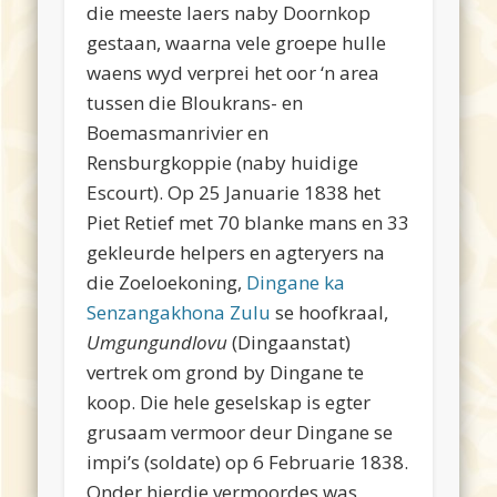
die
meeste
laers
naby
Doornkop
gestaan
,
waarna
vele
groepe
hulle
waens
wyd
verprei
het
oor
‘n area
tussen
die Bloukrans-
en
Boemasmanrivier
en
Rensburgkoppie
(
naby
huidige
Escourt
). Op 25 Januarie 1838 het
Piet Retief met 70 blanke mans en 33
gekleurde helpers en agteryers na
die Zoeloekoning,
Dingane
ka
Senzangakhona Zulu
se hoofkraal,
Umgungundlovu
(Dingaanstat)
vertrek om grond by Dingane te
koop. Die hele geselskap is egter
grusaam vermoor deur Dingane se
impi’s (soldate) op 6 Februarie 1838.
Onder hierdie vermoordes was