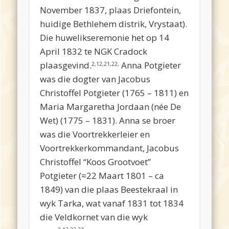
November 1837, plaas Driefontein,
huidige Bethlehem distrik, Vrystaat).
Die huwelikseremonie het op 14
April 1832 te NGK Cradock
plaasgevind.
Anna Potgieter
2,12,21,22,
was die dogter van Jacobus
Christoffel Potgieter (1765 – 1811) en
Maria Margaretha Jordaan (née De
Wet) (1775 – 1831). Anna se broer
was die Voortrekkerleier en
Voortrekkerkommandant, Jacobus
Christoffel “Koos Grootvoet”
Potgieter (≈22 Maart 1801 – ca
1849) van die plaas Beestekraal in
wyk Tarka, wat vanaf 1831 tot 1834
die Veldkornet van die wyk