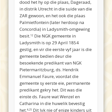
dood het hy op die plaas, Dageraad,
in distrik Utrecht in die suide van die
ZAR gewoon, en het ook die plaas
Palmietfontein (later herdoop na
Concordia) in Ladysmith-omgewing
besit.
Die NGK gemeente in
12
Ladysmith is op 29 April 1854
gestig, en vir die eerste vyf jaar is die
gemeente bedien deur die
besoekende predikant van NGK
Pietermaritzburg, ds. Hendrik
Emmanuel Faure, voordat die
gemeente sy eerste eie, permanente
predikant gekry het. Dit was die
einste ds. Faure wat Wenzel en
Catharina in die huwelik bevestig
het.
Dit lyk nie of enige kinders uit
4,25