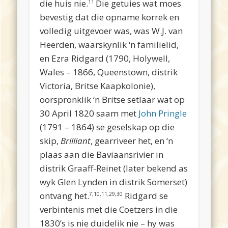
die huis nie.
Die getuies wat moes
11
bevestig dat die opname korrek en
volledig uitgevoer was, was W.J. van
Heerden, waarskynlik ‘n familielid,
en Ezra Ridgard (1790, Holywell,
Wales – 1866, Queenstown, distrik
Victoria, Britse Kaapkolonie),
oorspronklik ‘n Britse setlaar wat op
30 April 1820 saam met
John Pringle
(1791 – 1864) se geselskap op die
skip,
Brilliant
, gearriveer het, en ‘n
plaas aan die Baviaansrivier in
distrik Graaff-Reinet (later bekend as
wyk Glen Lynden in distrik Somerset)
ontvang het.
Ridgard se
7,10,11,29,30
verbintenis met die Coetzers in die
1830’s is nie duidelik nie – hy was